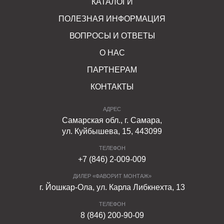
КАТАЛОГИ
Первоначальные характеристики сохраняются при
ПОЛЕЗНАЯ ИНФОРМАЦИЯ
температурных колебаниях, длительном воздействии
прямых солнечных лучей. Они легко противостоят
ВОПРОСЫ И ОТВЕТЫ
внешним воздействиям, механическим повреждениям.
О НАС
Пандусы из бетона морозостойкие, поэтому безопасны
и удобны в любое время года.
ПАРТНЕРАМ
КОНТАКТЫ
Покупайте комплект бетонных пандусов ФАРБШТАЙН,
в состав которого входит семь типов элементов: по три
АДРЕС
левых и правых, один - центральный. Пандусы помогут
Самарская обл., г. Самара,
грамотно обустроить территорию, сделать ее более
ул. Куйбышева, 15, 443099
функциональной и безопасной.
ТЕЛЕФОН
+7 (846) 2-009-009
ДИЛЕР «ФАВОРИТ МОНТАЖ»
г. Йошкар-Ола, ул. Карла Либкнехта, 13
ТЕЛЕФОН
8 (846) 200-90-09