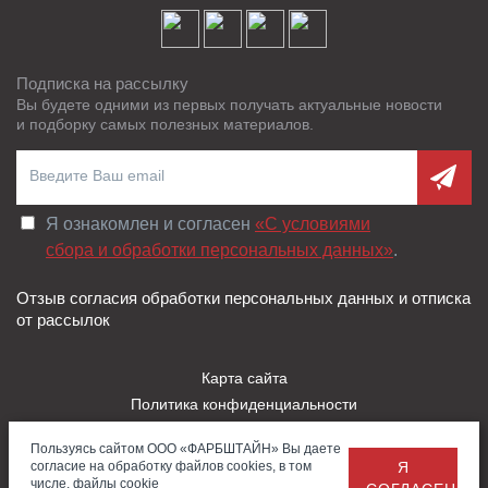
Подписка на рассылку
Вы будете одними из первых получать актуальные новости
и подборку самых полезных материалов.
Я ознакомлен и согласен
«C условиями
сбора и обработки персональных данных»
.
Отзыв согласия обработки персональных данных и отписка
от рассылок
Карта сайта
Политика конфиденциальности
Пользовательское соглашение
Пользуясь сайтом ООО «ФАРБШТАЙН» Вы даете
Правила использования Cookies
согласие на обработку файлов cookies, в том
Я
Заказать
Обратная
© 2026 — ООО «Фарбштайн»
числе, файлы cookie