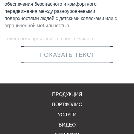
обеспечения безопасного и комфортного
передвижения между разноуровневыми
поверхностями людей с детскими колясками или с
ограниченной мобильностью.
Технологии производства обеспечивают:
повышенную прочность конструкций;
ПОКАЗАТЬ ТЕКСТ
высокую точность стыковки, за счет выверенной
геометрии;
модульный дизайн деталей, который позволяет
собирать их вместе для создания пандусов
ПРОДУКЦИЯ
различной ширины;
ПОРТФОЛИО
плавное и безопасное движение средств
УСЛУГИ
индивидуальной мобильности и пешеходов при
примыкании тротуара к дорожному полотну
ВИДЕО