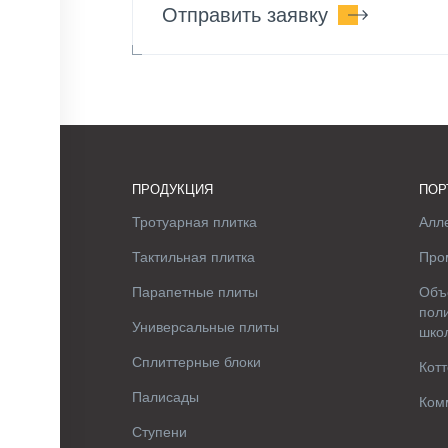
Отправить заявку
ПРОДУКЦИЯ
ПОР
Тротуарная плитка
Алле
Тактильная плитка
Про
Парапетные плиты
Объ
поли
Универсальные плиты
шко
Сплиттерные блоки
Котт
Палисады
Ком
Ступени