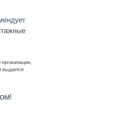
мендует
нтажные
 организации,
ия выдается
ом!