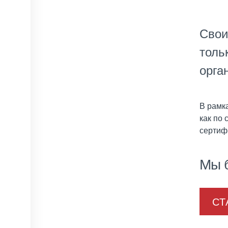
Свои
толь
орга
В рамк
как по 
сертиф
Мы б
СТ