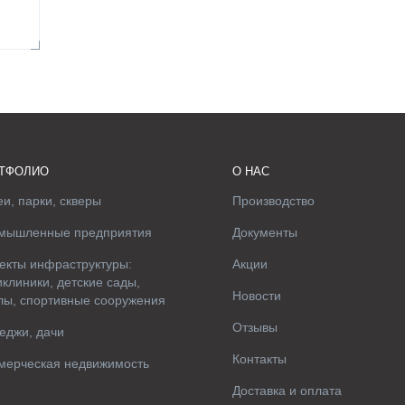
ТФОЛИО
О НАС
и, парки, скверы
Производство
мышленные предприятия
Документы
екты инфраструктуры:
Акции
клиники, детские сады,
Новости
лы, спортивные сооружения
Отзывы
еджи, дачи
Контакты
мерческая недвижимость
Доставка и оплата