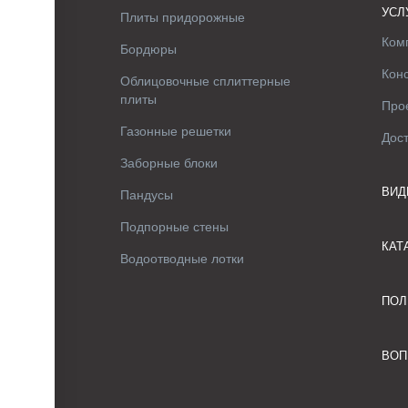
УСЛ
Плиты придорожные
Ком
Бордюры
Кон
Облицовочные сплиттерные
плиты
Про
Газонные решетки
Дос
Заборные блоки
ВИД
Пандусы
Подпорные стены
КАТ
Водоотводные лотки
ПОЛ
ВОП