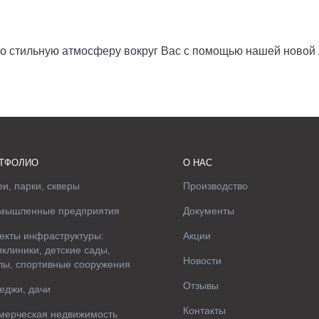
о стильную атмосферу вокруг Вас с помощью нашей новой 
ТФОЛИО
О НАС
и, парки, скверы
Производство
мышленные предприятия
Документы
екты инфраструктуры:
Акции
клиники, детские сады,
Новости
лы, спортивные сооружения
Отзывы
еджи, дачи
Контакты
мерческая недвижимость