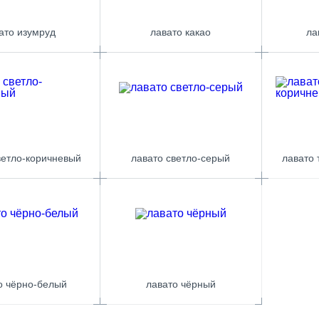
ато изумруд
лавато какао
ла
ветло-коричневый
лавато светло-серый
лавато
о чёрно-белый
лавато чёрный