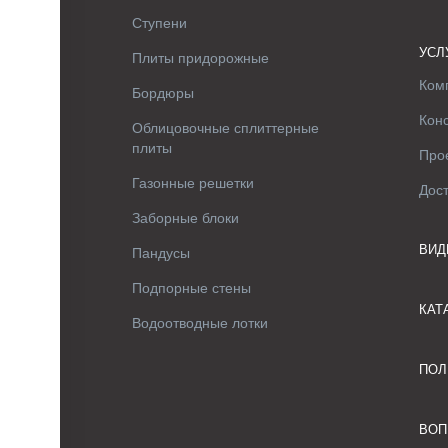
Ступени
УСЛ
Плиты придорожные
Ком
Бордюры
Кон
Облицовочные сплиттерные
плиты
Про
Газонные решетки
Дос
Заборные блоки
ВИД
Пандусы
Подпорные стены
КАТ
Водоотводные лотки
ПОЛ
ВОП