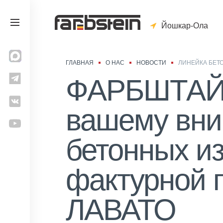
Йошкар-Ола
ГЛАВНАЯ
О НАС
НОВОСТИ
ЛИНЕЙКА БЕТ
ФАРБШТАЙН
вашему вни
бетонных и
фактурной 
ЛАВАТО