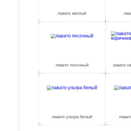
лавато жёлтый
лав
лавато песочный
лавато с
лавато ультра белый
лават