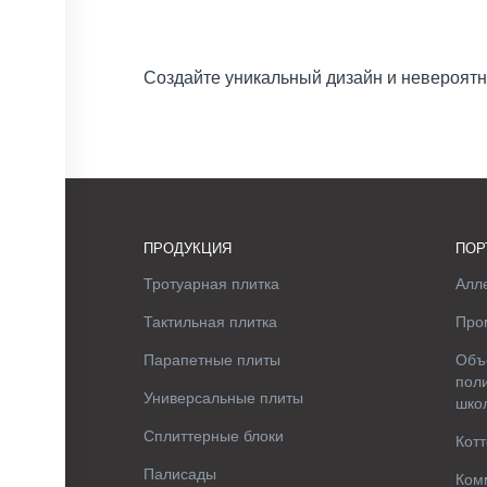
Создайте уникальный дизайн и невероятн
ПРОДУКЦИЯ
ПОР
Тротуарная плитка
Алле
Тактильная плитка
Про
Парапетные плиты
Объ
поли
Универсальные плиты
шко
Сплиттерные блоки
Котт
Палисады
Ком