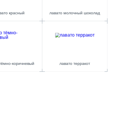
вато красный
лавато молочный шоколад
 тёмно-коричневый
лавато терракот