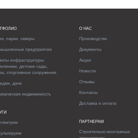
ТФОЛИО
О НАС
и, парки, скверы
Производство
мышленные предприятия
Документы
екты инфраструктуры:
Акции
клиники, детские сады,
Новости
лы, спортивные сооружения
Отзывы
еджи, дачи
Контакты
мерческая недвижимость
Доставка и оплата
УГИ
ПАРТНЕРАМ
плектуем
Строительно-монтажные
сультируем
организации