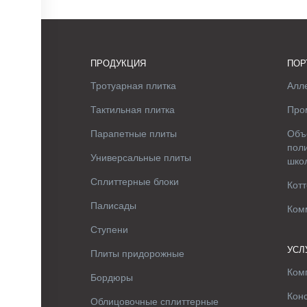
ПРОДУКЦИЯ
ПОР
Тротуарная плитка
Алле
Тактильная плитка
Про
Парапетные плиты
Объ
поли
Универсальные плиты
шко
Сплиттерные блоки
Котт
Палисады
Ком
Ступени
УСЛ
Плиты придорожные
Ком
Бордюры
Кон
Облицовочные сплиттерные