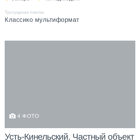
Тротуарная плитка
Классико мультиформат
4 ФОТО
Усть-Кинельский. Частный объект