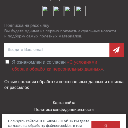
Подписка на рассылку
Вы будете одними из первых получать актуальные новости
и подборку самых полезных материалов.
Я ознакомлен и согласен
«C условиями
сбора и обработки персональных данных»
.
Отзыв согласия обработки персональных данных и отписка
от рассылок
Карта сайта
Политика конфиденциальности
Пользовательское соглашение
Пользуясь сайтом ООО «ФАРБШТАЙН» Вы даете
Правила использования Cookies
согласие на обработку файлов cookies, в том
Я
Заказать
Обратная