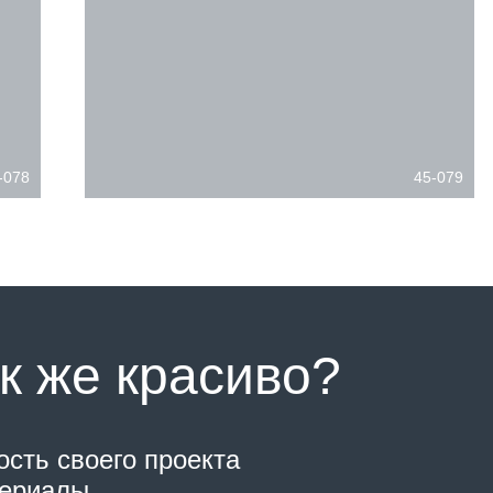
-078
45-079
к же красиво?
ость своего проекта
териалы