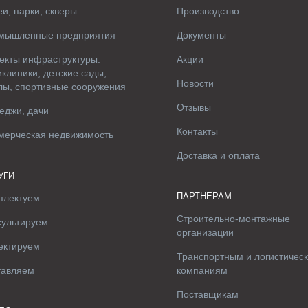
и, парки, скверы
Производство
мышленные предприятия
Документы
екты инфраструктуры:
Акции
клиники, детские сады,
Новости
лы, спортивные сооружения
Отзывы
еджи, дачи
Контакты
мерческая недвижимость
Доставка и оплата
УГИ
ПАРТНЕРАМ
плектуем
Строительно-монтажные
сультируем
организации
ектируем
Транспортным и логистичес
тавляем
компаниям
Поставщикам