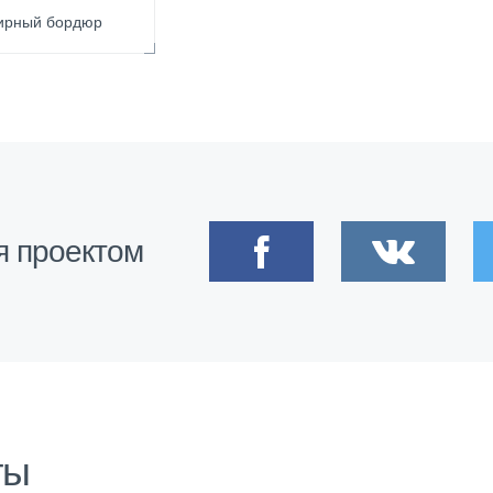
ирный бордюр
я проектом
ты