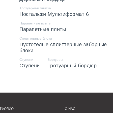
Тротуарная плитка
Ностальжи Мультиформат 6
Парапетные плиты
Парапетные плиты
Сплиттерные блоки
Пустотелые сплиттерные заборные
блоки
Ступени
Бордюры
Ступени
Тротуарный бордюр
ТФОЛИО
О НАС