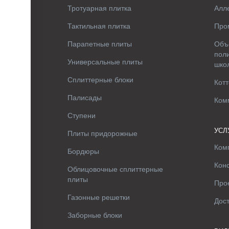
Тротуарная плитка
Алле
Тактильная плитка
Про
Парапетные плиты
Объ
поли
Универсальные плиты
шко
Сплиттерные блоки
Котт
Палисады
Ком
Ступени
УСЛ
Плиты придорожные
Ком
Бордюры
Кон
Облицовочные сплиттерные
плиты
Про
Газонные решетки
Дос
Заборные блоки