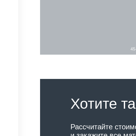
45
Хотите та
Рассчитайте стоим
и закажите все ма