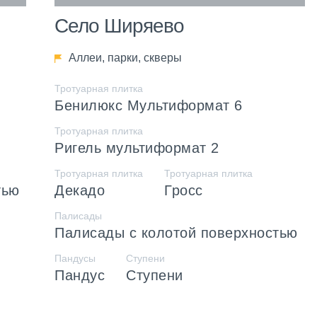
Село Ширяево
Аллеи, парки, скверы
Тротуарная плитка
Бенилюкс Мультиформат 6
Тротуарная плитка
Ригель мультиформат 2
Тротуарная плитка
Тротуарная плитка
тью
Декадо
Гросс
Палисады
Палисады с колотой поверхностью
Пандусы
Ступени
Пандус
Ступени