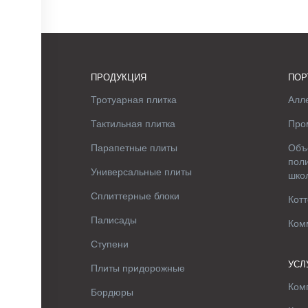
ПРОДУКЦИЯ
ПОР
Тротуарная плитка
Алле
Тактильная плитка
Про
Парапетные плиты
Объ
поли
Универсальные плиты
шко
Сплиттерные блоки
Котт
Палисады
Ком
Ступени
УСЛ
Плиты придорожные
Ком
Бордюры