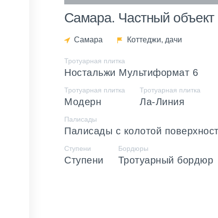
Самара. Частный объект
Самара
Коттеджи, дачи
Тротуарная плитка
Ностальжи Мультиформат 6
Тротуарная плитка
Тротуарная плитка
Модерн
Ла-Линия
Палисады
Палисады с колотой поверхнос
Ступени
Бордюры
Ступени
Тротуарный бордюр